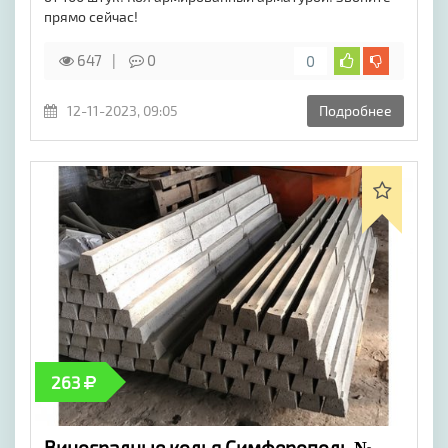
прямо сейчас!
647
0
0
12-11-2023, 09:05
Подробнее
263
Виноградные колья Симферополь №