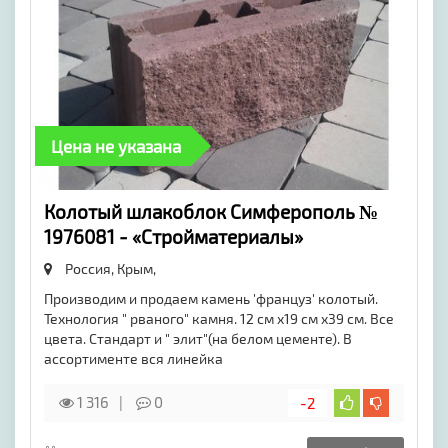
Цена не указана
Колотый шлакоблок Симферополь №
1976081 - «Стройматериалы»
Россия, Крым,
Производим и продаем камень 'француз' колотый.
Технология " рваного" камня. 12 см х19 см х39 см. Все
цвета. Стандарт и " элит"(на белом цементе). В
ассортименте вся линейка
1 316
0
-2