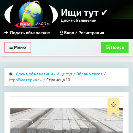
Ищи тут ✔
Доска объявлений
Подать объявление
Вход / Регистрация
Toggle
Меню
Поиск
navigation
Доска объявлений - Ищи тут
/
Облако тегов
/
стройматериалы
/ Страница 10