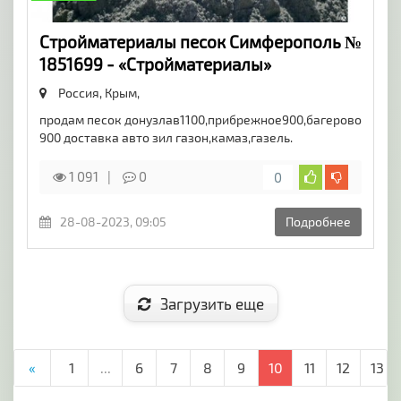
Стройматериалы песок Симферополь №
1851699 - «Стройматериалы»
Россия, Крым,
продам песок донузлав1100,прибрежное900,багерово
900 доставка авто зил газон,камаз,газель.
1 091
0
0
28-08-2023, 09:05
Подробнее
Загрузить еще
«
1
...
6
7
8
9
10
11
12
13