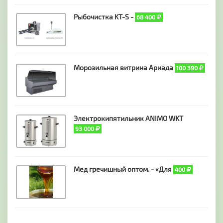
Рыбочистка KT-S -
68 400
Морозильная витрина Ариада
100 390
Электрокипятильник ANIMO WKT
93 000
Мед гречишный оптом. - «Для
400