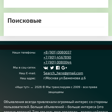
Поисковые
+8 (901) 0080037
Наши телефоны:
+7 (901) 4567890
+7 (901) 0080044
Мы в соц-сетях:
Search_here@gmail.com
Наш E-mail:
г.Москва ул.Баженова д.6
Наш адрес:
«Ищи тут»
→
2026
© Мы транслируем с 2009 - все права
защищены
Объявления всегда привлекали огромный интерес со стороны
пользователей. Больше объявлений – больше интереса (это
вполне логично). Там, где есть пользователи – всегда найдется