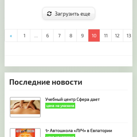
Загрузить еще
«
1
...
6
7
8
9
10
11
12
13
Последние новости
Учебный центр Сфера дает
цена не указана
✨ Автошкола «ЛУЧ» в Евпатории
цена не указана