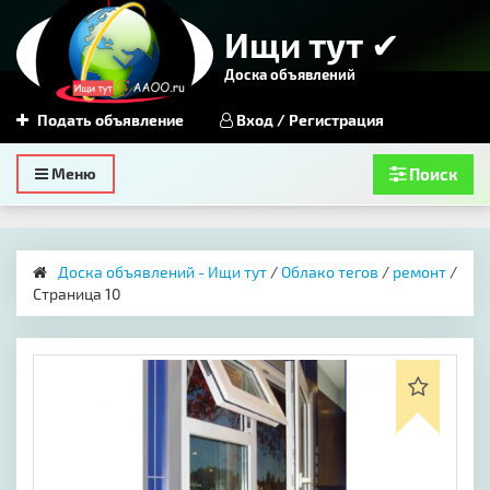
Ищи тут ✔
Доска объявлений
Подать объявление
Вход / Регистрация
Toggle
Меню
Поиск
navigation
Доска объявлений - Ищи тут
/
Облако тегов
/
ремонт
/
Страница 10