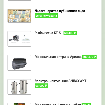
Льдогенератор кубикового льда
цена не указана
Рыбочистка KT-S -
68 400
Морозильная витрина Ариада
100 390
Электрокипятильник ANIMO WKT
93 000
Мед гречишный оптом. - «Для
400