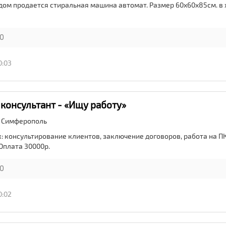
здом продается стиральная машина автомат. Размер 60х60х85см. в
0
0:03
консультант - «Ищу работу»
,
Симферополь
 консультирование клиентов, заключение договоров, работа на ПК
. Оплата 30000р.
0
0:02