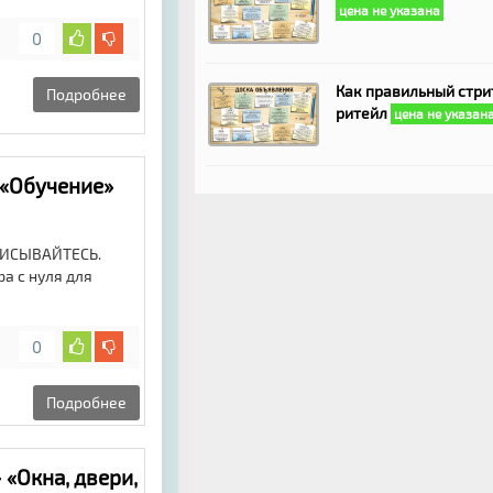
цена не указана
0
Как правильный стри
Подробнее
ритейл
цена не указан
«Обучение»
ПИСЫВАЙТЕСЬ.
а с нуля для
0
Подробнее
 «Окна, двери,