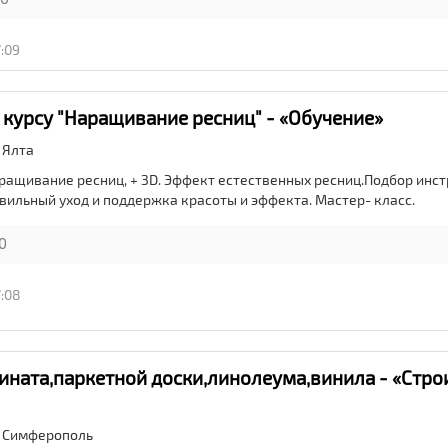
7:09
 курсу "Наращивание ресниц" - «Обучение»
,
Ялта
ращивание ресниц, + 3D. Эффект естественных ресниц.Подбор инс
вильный уход и поддержка красоты и эффекта. Мастер- класс.
0
7:08
ината,паркетной доски,линолеума,винила - «Стро
,
Симферополь