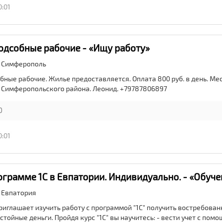
0:01
одсобные рабочие - «Ищу работу»
,
Симферополь
бные рабочие. Жилье предоставляется. Оплата 800 руб. в день. Мес
 Симферопольского района. Леонид. +79787806897
0
0:01
ограмме 1С в Евпатории. Индивидуально. - «Обуче
,
Евпатория
риглашает изучить работу с программой "1С" получить востребован
тойные деньги. Пройдя курс "1С" вы научитесь: - вести учет с пом