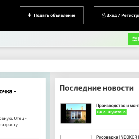
Подать объявление
Вход / Регистр
Последние новости
очка -
Производство и мон
цена не указана
овную. Отец -
 возрасту
Рисоварка INDOKOR 