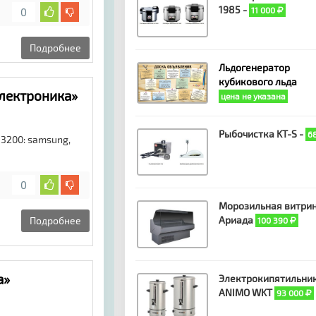
1985 -
11 000
0
Подробнее
Льдогенератор
кубикового льда
электроника»
цена не указана
Рыбочистка KT-S -
6
 3200: samsung,
0
Морозильная витри
Ариада
Подробнее
100 390
а»
Электрокипятильни
ANIMO WKT
93 000