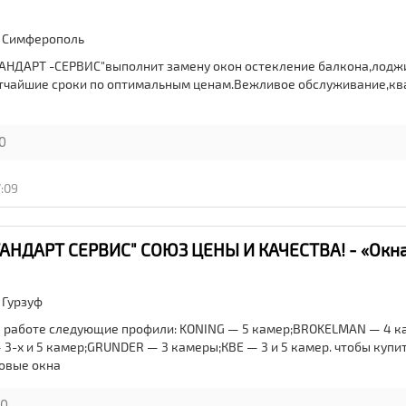
,
Симферополь
ТАНДАРТ -СЕРВИС"выполнит замену окон остекление балкона,лодж
атчайшие сроки по оптимальным ценам.Вежливое обслуживание,к
0
7:09
ТАНДАРТ СЕРВИС" СОЮЗ ЦЕНЫ И КАЧЕСТВА! - «Окна
,
Гурзуф
 работе следующие профили: KONING — 5 камер;BROKELMAN — 4 к
3-х и 5 камер;GRUNDER — 3 камеры;КВЕ — 3 и 5 камер. чтобы купи
овые окна
0