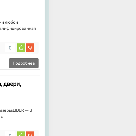
ии любой
валифицированная
0
Подробнее
, двери,
амеры;LIDER — 3
ть
0