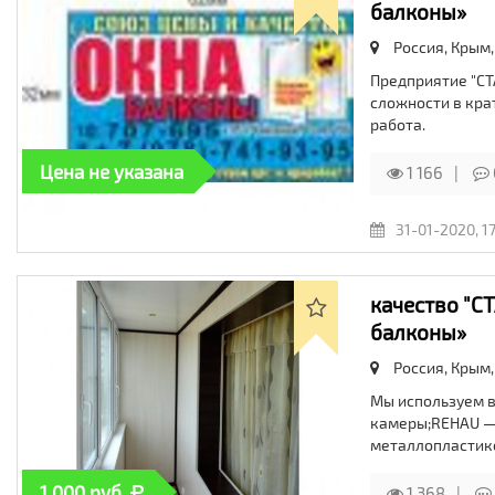
балконы»
Россия, Крым
Предприятие "С
сложности в кр
работа.
Цена не указана
1 166
31-01-2020, 1
качество "С
балконы»
Россия, Крым
Мы используем в
камеры;REHAU — 
металлопластик
1 000 руб.
1 368