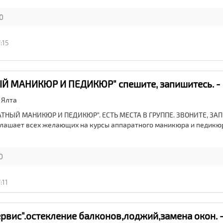
0
:15
Й МАНИКЮР И ПЕДИКЮР" спешите, запишитесь. - 
,
Ялта
РАТНЫЙ МАНИКЮР И ПЕДИКЮР". ЕСТЬ МЕСТА В ГРУППЕ. ЗВОНИТЕ, ЗА
иглашает всех желающих на курсы аппаратного маникюра и педикюр
0
:11
рвис".остекление балконов,лоджий,замена окон. -