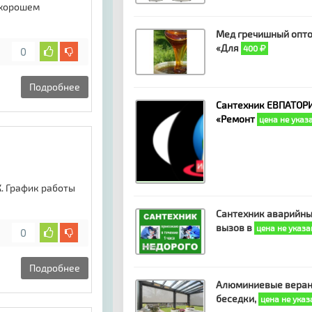
 хорошем
Мед гречишный опто
«Для
400
0
Подробнее
Сантехник ЕВПАТОРИ
«Ремонт
цена не указ
. График работы
Сантехник аварийн
вызов в
цена не указа
0
Подробнее
Алюминиевые веран
беседки,
цена не указ