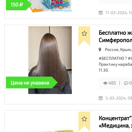
150
11-03-2024, 1
Бесплатно ж
Симферополь
Россия, Крым,
#БЕСПЛАТНО ? #
Практику нарабат
11.30.
Цена не указана
485
0
5-03-2024, 09
Концентрат”
«Медицина, 