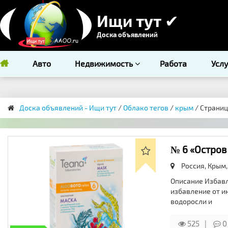
Ищи тут ✔
Доска объявлений
Авто
Недвижимость
Работа
Усл
Доска объявлений - Ищи тут
/
Облако тегов
/
крым
/ Страниц
№ 6 «Остров
Россия, Крым,
Описание Избавл
избавление от и
водоросли и
525
0