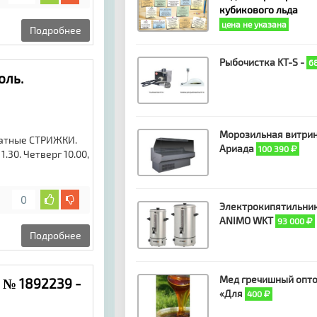
кубикового льда
цена не указана
Подробнее
Рыбочистка KT-S -
6
оль.
Морозильная витри
латные СТРИЖКИ.
Ариада
100 390
30. Четверг 10.00,
0
Электрокипятильни
ANIMO WKT
93 000
Подробнее
Мед гречишный опто
 № 1892239 -
«Для
400