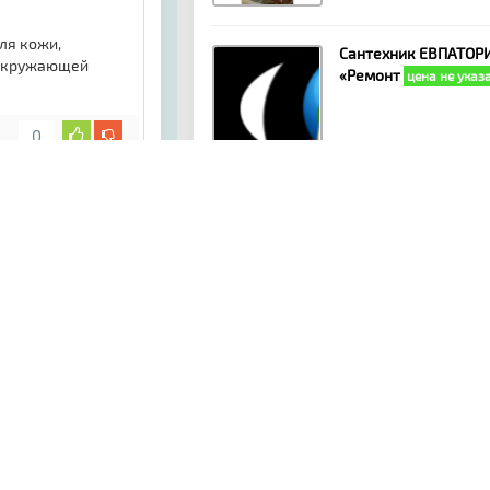
ля кожи,
Сантехник ЕВПАТОРИ
 окружающей
«Ремонт
цена не указ
0
Подробнее
Сантехник аварийн
вызов в
цена не указа
8 -
Алюминиевые веран
беседки,
цена не указ
собой
и ремиссии;*
Лестничные марши 
0
цена не указана