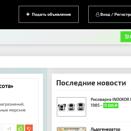
Подать объявление
Вход / Регистр
Последние новости
сота»
Рисоварка INDOKOR 
загрязнений,
1985 -
11 000
ьные морские
+1
Льдогенератор