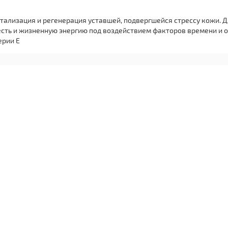
тализация и регенерация уставшей, подвергшейся стрессу кожи. Д
сть и жизненную энергию под воздействием факторов времени и
ерии E
:05
-COENZIMIC (Коензим Q) 2 мл Феодосия № 189068
здоровье, красота»
ярный компонент антивозрастной мезотерапии, представляющий 
е небелковое соединение.Показания к применению:* акне в стади
енения овала