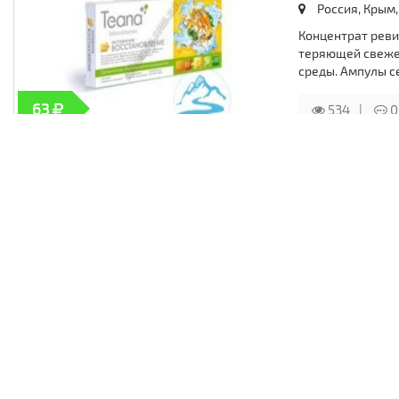
Россия, Крым,
Концентрат реви
теряющей свеже
среды. Ампулы с
63
534
0
5-03-2024, 09
Коктейль OM
«Медицина, 
Россия, Крым,
Коэнзим – попул
витаминоподобно
возрастные изм
252
519
0