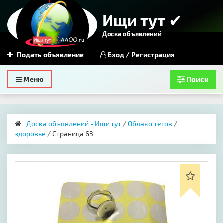
Ищи тут ✔
Доска объявлений
Подать объявление
Вход / Регистрация
Toggle
Меню
Поиск
navigation
Доска объявлений - Ищи тут
/
Облако тегов
/
здоровье
/ Страница 63