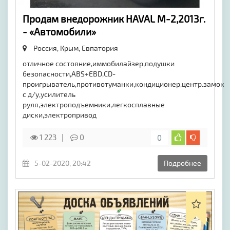
Продам внедорожник HAVAL M-2,2013г.
- «Автомобили»
Россия, Крым,
Евпатория
отличное состояние,иммобилайзер,подушки
безопасности,ABS+EBD,CD-
проигрыватель,противотуманки,кондиционер,центр.замок
с д/у,усилитель
руля,электроподъемники,легкосплавные
диски,электропривод
1 223
0
0
5-02-2020, 20:42
Подробнее