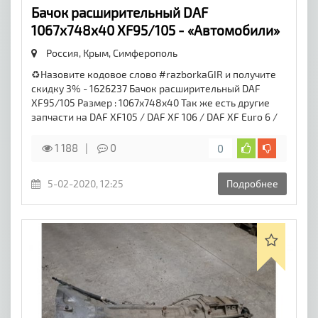
Бачок расширительный DAF
1067x748x40 XF95/105 - «Автомобили»
Россия, Крым,
Симферополь
♻️Назовите кодовое слово #razborkaGIR и получите
скидку 3% - 1626237 Бачок расширительный DAF
XF95/105 Размер : 1067x748x40 Так же есть другие
запчасти на DAF XF105 / DAF XF 106 / DAF XF Euro 6 /
1 188
0
0
5-02-2020, 12:25
Подробнее