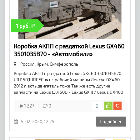
1 руб.
Коробка АКПП с раздаткой Lexus GX460
3501035B70 - «Автомобили»
Россия, Крым,
Симферополь
Коробка АКПП с раздаткой Lexus GX460 3501035B70
URJ150,1URFEСнят с рабочей машины Лексус GX460,
2012 г. есть двигатель тоже Так же есть другие
запчасти на Lexus LX450D / Lexus GX II / Lexus GX460
1 227
0
0
5-02-2020, 12:25
Подробнее