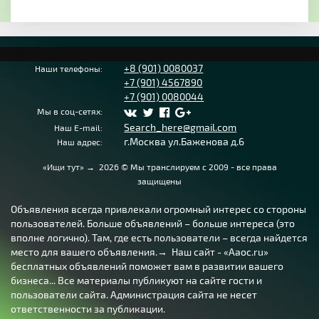
+8 (901) 0080037
Наши телефоны:
+7 (901) 4567890
+7 (901) 0080044
Мы в соц-сетях:
Search_here@gmail.com
Наш E-mail:
г.Москва ул.Баженова д.6
Наш адрес:
«Ищи тут»
→
2026
© Мы транслируем с 2009 - все права
защищены
Объявления всегда привлекали огромный интерес со стороны
пользователей. Больше объявлений – больше интереса (это
вполне логично). Там, где есть пользователи – всегда найдется
место для вашего объявления.→ Наш сайт - «Aaoc.ru»
бесплатных объявлений поможет вам в развитии вашего
бизнеса... Все материалы публикуют на сайте гости и
пользователи сайта. Администрация сайта не несет
ответственности за публикации.