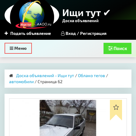
Ищи тут ✔
Доска объявлений
Подать объявление
Вход / Регистрация
Toggle
Меню
Поиск
navigation
Доска объявлений - Ищи тут
/
Облако тегов
/
автомобили
/ Страница 62