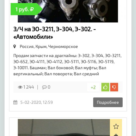
1 руб.
З/Ч на ЭО-3211, Э-304, Э-302. -
«Автомобили»
Россия, Крым,
Черноморское
Продам запчасти на драглайны: Э-302, Э-304, ЭО-3211,
ЭО-652, ЭО-4111, ЭО-4112, ЭО-5111, ЭО-5116, ЭО-5119,
Э-10011. Башмак; Вал боковой; Вал муфты; Вал
вертикальный; Вал поворота; Вал средний
1 244
0
+2
5-02-2020, 12:59
Подробнее