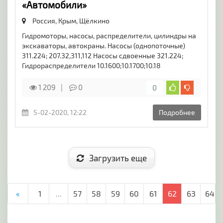
«Автомобили»
Россия, Крым,
Щёлкино
Гидромоторы, насосы, распределители, цилиндры на
экскаваторы, автокраны. Насосы (однопоточные)
311.224; 207.32,311,112 Насосы сдвоенные 321.224;
Гидрораспределители 10.1600;10.1700;10.18
1 209
0
0
5-02-2020, 12:22
Подробнее
Загрузить еще
«
1
...
57
58
59
60
61
62
63
64