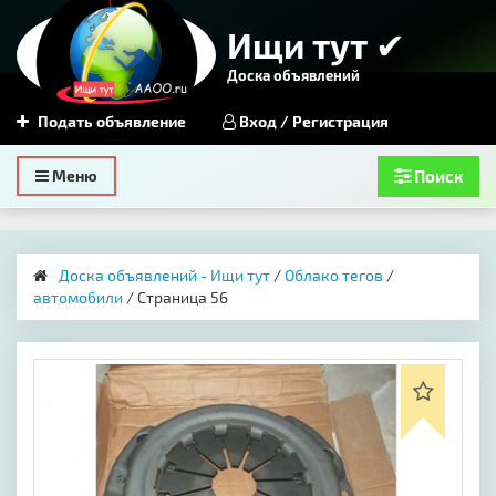
Ищи тут ✔
Доска объявлений
Подать объявление
Вход / Регистрация
Toggle
Меню
Поиск
navigation
Доска объявлений - Ищи тут
/
Облако тегов
/
автомобили
/ Страница 56