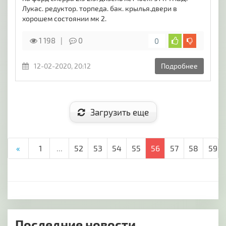
Лукас. редуктор. торпеда. бак. крылья.двери в
хорошем состоянии мк 2.
1 198
0
0
12-02-2020, 20:12
Подробнее
Загрузить еще
«
1
...
52
53
54
55
56
57
58
59
Последние новости