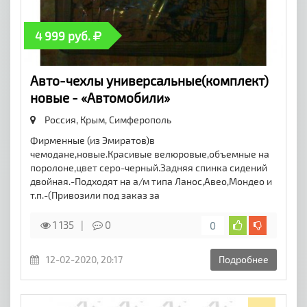
4 999 руб.
Авто-чехлы универсальные(комплект)
новые - «Автомобили»
Россия, Крым,
Симферополь
Фирменные (из Эмиратов)в
чемодане,новые.Красивые велюровые,объемные на
поролоне,цвет серо-черный.Задняя спинка сидений
двойная.-Подходят на а/м типа Ланос,Авео,Мондео и
т.п.-(Привозили под заказ за
1 135
0
0
12-02-2020, 20:17
Подробнее