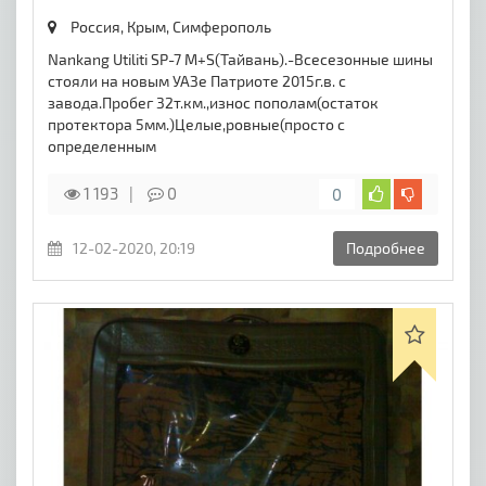
Россия, Крым,
Симферополь
Nankang Utiliti SP-7 M+S(Тайвань).-Всесезонные шины
стояли на новым УАЗе Патриоте 2015г.в. с
завода.Пробег 32т.км.,износ пополам(остаток
протектора 5мм.)Целые,ровные(просто с
определенным
1 193
0
0
12-02-2020, 20:19
Подробнее