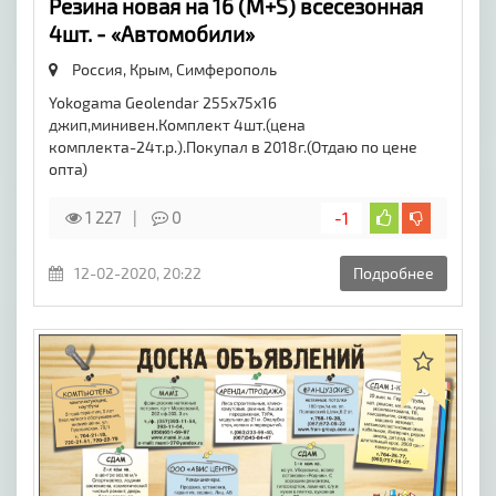
Резина новая на 16 (M+S) всесезонная
4шт. - «Автомобили»
Россия, Крым,
Симферополь
Yokogama Geolendar 255х75х16
джип,минивен.Комплект 4шт.(цена
комплекта-24т.р.).Покупал в 2018г.(Отдаю по цене
опта)
1 227
0
-1
12-02-2020, 20:22
Подробнее