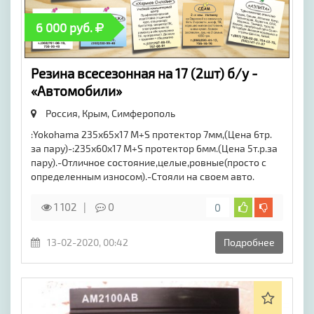
6 000 руб.
Резина всесезонная на 17 (2шт) б/у -
«Автомобили»
Россия, Крым,
Симферополь
:Yokohama 235x65x17 M+S протектор 7мм,(Цена 6тр.
за пару)-:235х60х17 M+S протектор 6мм.(Цена 5т.р.за
пару).-Отличное состояние,целые,ровные(просто с
определенным износом).-Стояли на своем авто.
1 102
0
0
13-02-2020, 00:42
Подробнее