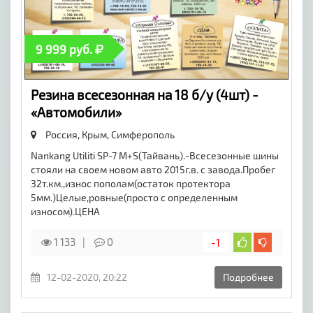
9 999 руб.
Резина всесезонная на 18 б/у (4шт) -
«Автомобили»
Россия, Крым,
Симферополь
Nankang Utiliti SP-7 M+S(Тайвань).-Всесезонные шины
стояли на своем новом авто 2015г.в. с завода.Пробег
32т.км.,износ пополам(остаток протектора
5мм.)Целые,ровные(просто с определенным
износом).ЦЕНА
1 133
0
-1
12-02-2020, 20:22
Подробнее