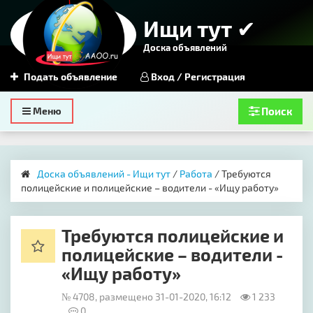
Ищи тут ✔
Доска объявлений
Подать объявление
Вход / Регистрация
Toggle
Меню
Поиск
navigation
Доска объявлений - Ищи тут
/
Работа
/ ​Требуются
полицейские и полицейские – водители - «Ищу работу»
​Требуются полицейские и
полицейские – водители -
«Ищу работу»
№ 4708, размещено 31-01-2020, 16:12
1 233
0