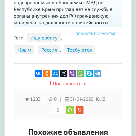
подозреваемых и обвиняемых МВД по
Республике Крым приглашает на службу в
органы внутренних дел РФ гражданскую
молодежь на должности полицейского и
полицейского (водителя) категории «С» и «Д».
ПОКАЗАТЬ ПОЛНОСТЬЮ
Возможность получить в/о в ВУЗах МВД
Теги:
Ищу работу
,
России, право на денежную компенсацию за
наем жилого помещения. Получение
Крым
,
Россия
,
Требуются
единовременной социальной выплаты для
приобретения или строительства жилого
помещения. З/п 30000 руб. в месяц, полный
соц. пакет, льготное исчисление выслуги лет.
Обращаться по адресу: г. Симферополь, ул.
Пожаловаться
Училищная, 27. Тел. +7(978)729-83-07.
Ольга Николаевна
1 233
0
31-01-2020, 16:12
0
Похожие объявления