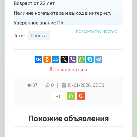
Возраст от 22 лет.
Наличие компьютера и выход в интернет.
Уверенное знание ПК.
Ответственность.
ПОКАЗАТЬ ПОЛНОСТЬЮ
Теги:
Работа
Свободные 3-4 часа в день.
Возможность совмещения. опыта работы,
если есть готовность обучаться
Условия, график работы
Пожаловаться
График свободный, от 3-х часов в день
37
0
15-01-2026, 07:30
Полный пакет инструментов
+1
Карьерный рост.
По всем вопросам обращаться на эл. Почту
natasha.araonova@yandex.ru
Похожие объявления