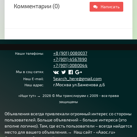
Комментарии (0)
Написать
+8 (901) 0080037
Наши телефоны:
+7 (901) 4567890
+7 (901) 0080044
Мы в соц-сетях:
Search_here@gmail.com
Наш E-mail:
г.Москва ул.Баженова д.6
Наш адрес:
«Ищи тут»
→
2026
© Мы транслируем с 2009 - все права
защищены
Объявления всегда привлекали огромный интерес со стороны
пользователей. Больше объявлений – больше интереса (это
вполне логично). Там, где есть пользователи – всегда найдется
место для вашего объявления.→ Наш сайт - «Aaoc.ru»