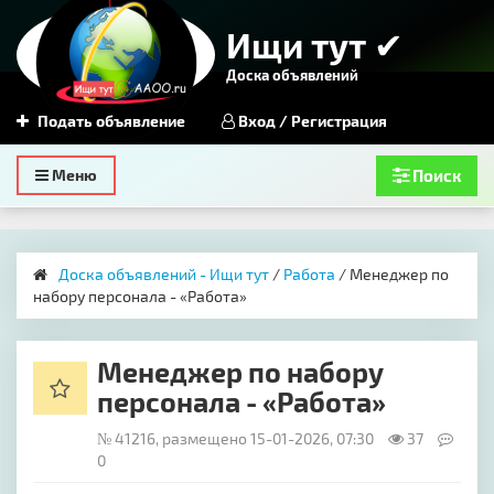
Ищи тут ✔
Доска объявлений
Подать объявление
Вход / Регистрация
Toggle
Меню
Поиск
navigation
Доска объявлений - Ищи тут
/
Работа
/ Менеджер по
набору персонала - «Работа»
Менеджер по набору
персонала - «Работа»
№ 41216, размещено 15-01-2026, 07:30
37
0