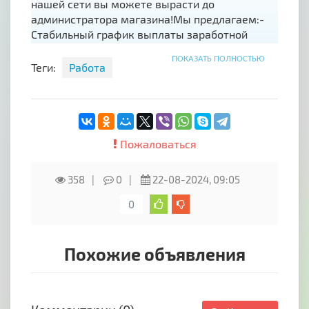
нашей сети вы можете вырасти до
администратора магазина!Мы предлагаем:-
Стабильный график выплаты заработной
платы- Оформление по ТК РФ- Дружный
ПОКАЗАТЬ ПОЛНОСТЬЮ
коллектив- Опытного наставникаМы ждём в
Теги:
Работа
наш коллектив именно Вас!Номер
телефона:+7-978-792-49-38
Пожаловаться
358
0
22-08-2024, 09:05
0
Похожие объявления