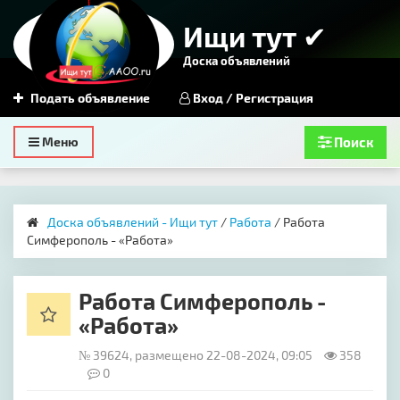
Ищи тут ✔
Доска объявлений
Подать объявление
Вход / Регистрация
Toggle
Меню
Поиск
navigation
Доска объявлений - Ищи тут
/
Работа
/ Работа
Симферополь - «Работа»
Работа Симферополь -
«Работа»
№ 39624, размещено 22-08-2024, 09:05
358
0