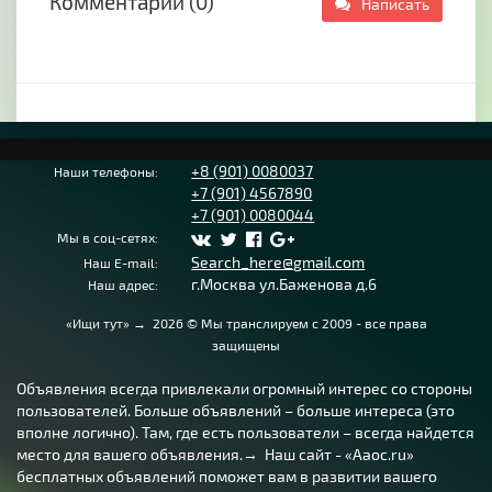
Комментарии (0)
Написать
+8 (901) 0080037
Наши телефоны:
+7 (901) 4567890
+7 (901) 0080044
Мы в соц-сетях:
Search_here@gmail.com
Наш E-mail:
г.Москва ул.Баженова д.6
Наш адрес:
«Ищи тут»
→
2026
© Мы транслируем с 2009 - все права
защищены
Объявления всегда привлекали огромный интерес со стороны
пользователей. Больше объявлений – больше интереса (это
вполне логично). Там, где есть пользователи – всегда найдется
место для вашего объявления.→ Наш сайт - «Aaoc.ru»
бесплатных объявлений поможет вам в развитии вашего