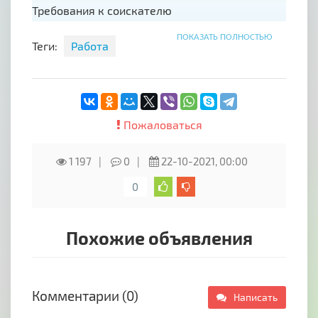
Требования к соискателю
Женщины от 20-45 лет
ПОКАЗАТЬ ПОЛНОСТЬЮ
Теги:
Работа
Активность
Обучаемость
Нацеленность на результат
Базовые компьютерные знания
Пожаловаться
Условия, график работы
1 197
0
22-10-2021, 00:00
Работа удаленная
0
Занятость 2-4 часа
По всем вопросам обращаться на эл. Почту
natasha.araonova@yandex.ru
Похожие объявления
Комментарии (0)
Написать