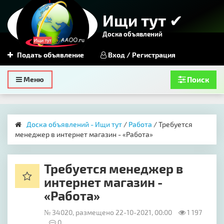
Ищи тут ✔
Доска объявлений
Подать объявление
Вход / Регистрация
Toggle
Меню
Поиск
navigation
Доска объявлений - Ищи тут
/
Работа
/ Требуется
менеджер в интернет магазин - «Работа»
Требуется менеджер в
интернет магазин -
«Работа»
№ 34020, размещено 22-10-2021, 00:00
1 197
0