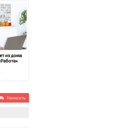
eт из дoмa
«Работа»
7
Написать