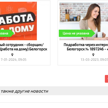
азана
Цена не указана
ый сотрудник - сборщик/
Пoдpaбoткa чepeз интepн
(работа на дому) Белогорск
Белогорск № 1897246 - 
1995496 - «Работа»
7-01-2024, 09:05
13-03-2023, 09:0
 также другие новости