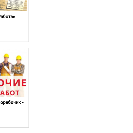
Работа»
норабочих -
5