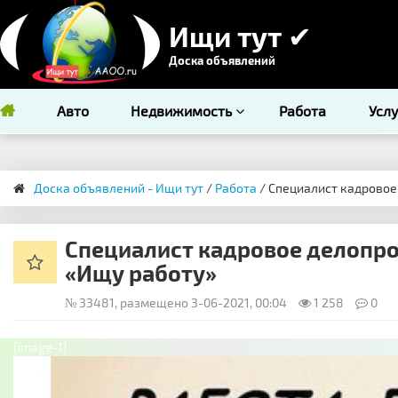
Ищи тут ✔
Доска объявлений
Авто
Недвижимость
Работа
Усл
Доска объявлений - Ищи тут
/
Работа
/ Специалист кадровое 
Специалист кадровое делопрои
«Ищу работу»
№ 33481, размещено 3-06-2021, 00:04
1 258
0
[image-1]