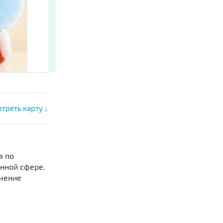
треть карту ↓
а по
анной сфере.
учение