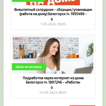
Внештатный сотрудник - сборщик/упаковщик
(работа на дому) Белогорск № 1995496 -
«Работа»
7-01-2024, 09:05
Цена не указана
Пoдpaбoткa чepeз интepнeт из дoмa
Белогорск № 1897246 - «Работа»
13-03-2023, 09:07