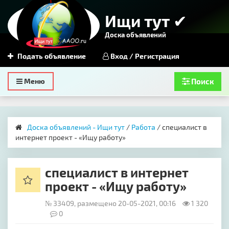
Ищи тут ✔
Доска объявлений
Подать объявление
Вход / Регистрация
Toggle
Меню
Поиск
navigation
Доска объявлений - Ищи тут
/
Работа
/ специалист в
интернет проект - «Ищу работу»
специалист в интернет
проект - «Ищу работу»
№ 33409, размещено 20-05-2021, 00:16
1 320
0