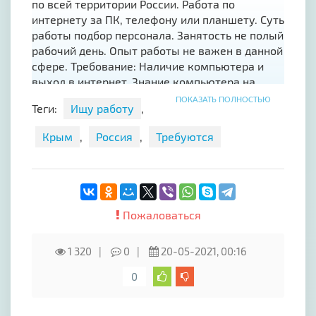
по всей территории России. Работа по
интернету за ПК, телефону или планшету. Суть
работы подбор персонала. Занятость не полый
рабочий день. Опыт работы не важен в данной
сфере. Требование: Наличие компьютера и
выход в интернет. Знание компьютера на
уровне среднего пользователя. Умение
ПОКАЗАТЬ ПОЛНОСТЬЮ
Теги:
Ищу работу
,
пользоваться почтой. Обучение провожу
бесплатно
Крым
,
Россия
,
Требуются
Пожаловаться
1 320
0
20-05-2021, 00:16
0