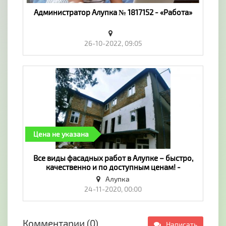
Администратор Алупка № 1817152 - «Работа»
26-10-2022, 09:05
Цена не указана
Все виды фасадных работ в Алупке – быстро,
качественно и по доступным ценам! -
«Строительства и ремонт»
Алупка
24-11-2020, 00:00
Комментарии (0)
Написать