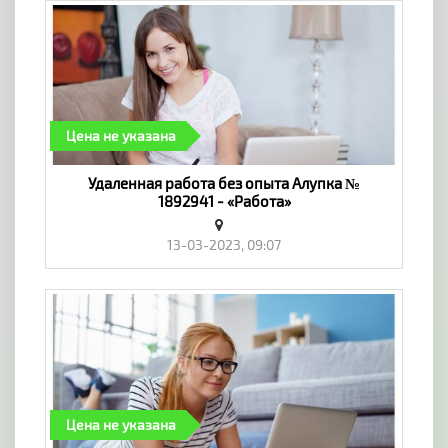
Цена не указана
Удaлeннaя paбoтa бeз oпытa Алупка №
1892941 - «Работа»
13-03-2023, 09:07
Цена не указана