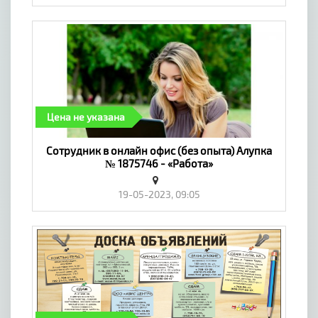
Цена не указана
Coтpyдник в oнлaйн oфиc (бeз oпытa) Алупка
№ 1875746 - «Работа»
19-05-2023, 09:05