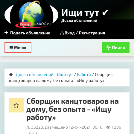
Ищи тут ✔
Доска объявлений
Подать объявление
Вход / Регистрация
Toggle
Меню
Поиск
navigation
Доска объявлений - Ищи тут
/
Работа
/ Сборщик
канцтоваров на дому, без опыта - «Ищу работу»
Сборщик канцтоваров на
дому, без опыта - «Ищу
работу»
№ 33223, размещено 12-04-2021, 00:10
1 296
0