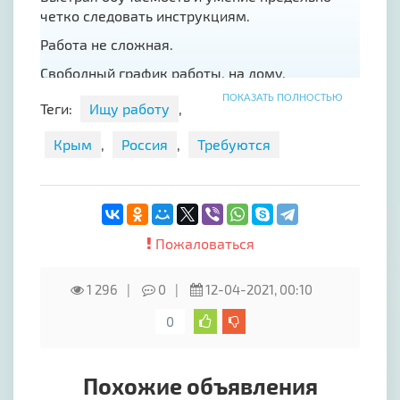
четко следовать инструкциям.
Работа не сложная.
Свободный график работы, на дому.
ПОКАЗАТЬ ПОЛНОСТЬЮ
Зарплата 40000 - 60000р в месяц.
Теги:
Ищу работу
,
По работе обращайтесь-напишите на почту:
Крым
,
Россия
,
Требуются
onetrud@ya.ru
Пожаловаться
1 296
0
12-04-2021, 00:10
0
Похожие объявления