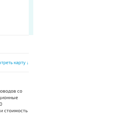
треть карту ↓
оводов со
уционные
0
и стоимость