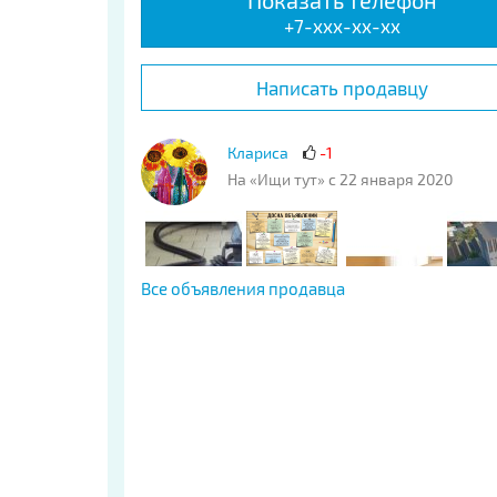
Показать телефон
+7-xxx-xx-xx
Написать продавцу
Клариса
-1
На «Ищи тут» с 22 января 2020
Все объявления продавца