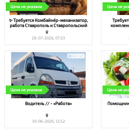
Цена не указана
Цена не ук
✨ Требуется Комбайнёр-механизатор,
Требует
работа Ставрополь и Ставропольский
комплекс
край, ЮФО🌟 - «Работа»
28-07-2026, 07:33
Цена не указана
Цена не ук
Водитель // - «Работа»
Помощник 
30-06-2026, 12:52