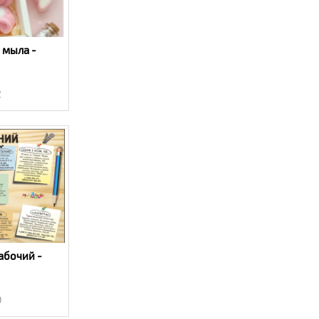
 мыла -
2
абочий -
0