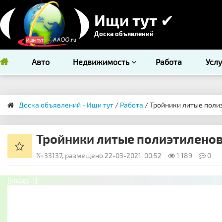
Ищи тут ✔
Доска объявлений
Авто
Недвижимость
Работа
Усл
Доска объявлений - Ищи тут
/
Работа
/ Тройники литые поли
Тройники литые полиэтиленов
№ 33137, размещено 22-03-2021, 00:52
1 189
0
[image-1]