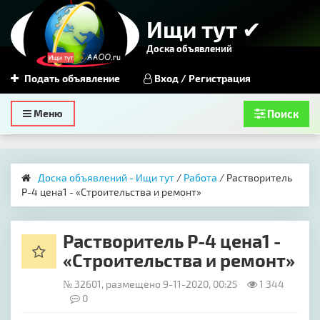
Ищи тут ✔
Доска объявлений
Подать объявление
Вход / Регистрация
Toggle
Меню
Поиск
navigation
Доска объявлений - Ищи тут
/
Работа
/ Растворитель
Р-4 цена1 - «Строительства и ремонт»
Растворитель Р-4 цена1 -
«Строительства и ремонт»
№ 32601, размещено 9-11-2020, 00:25
1 344
0