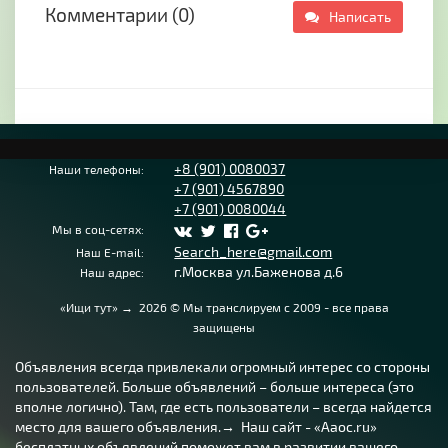
Комментарии (0)
Написать
+8 (901) 0080037
Наши телефоны:
+7 (901) 4567890
+7 (901) 0080044
Мы в соц-сетях:
Search_here@gmail.com
Наш E-mail:
г.Москва ул.Баженова д.6
Наш адрес:
«Ищи тут»
→
2026
© Мы транслируем с 2009 - все права
защищены
Объявления всегда привлекали огромный интерес со стороны
пользователей. Больше объявлений – больше интереса (это
вполне логично). Там, где есть пользователи – всегда найдется
место для вашего объявления.→ Наш сайт - «Aaoc.ru»
бесплатных объявлений поможет вам в развитии вашего