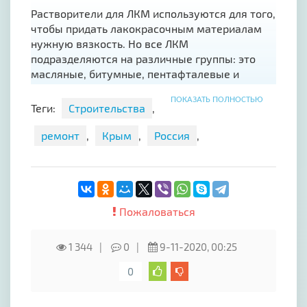
Растворители для ЛКМ используются для того,
чтобы придать лакокрасочным материалам
нужную вязкость. Но все ЛКМ
подразделяются на различные группы: это
масляные, битумные, пентафталевые и
нитроцеллюлозные лаки и краски. Для
ПОКАЗАТЬ ПОЛНОСТЬЮ
каждой из этих групп разработан
Теги:
Строительства
,
специальный растворитель.
ремонт
,
Крым
,
Россия
,
Пожаловаться
1 344
0
9-11-2020, 00:25
0