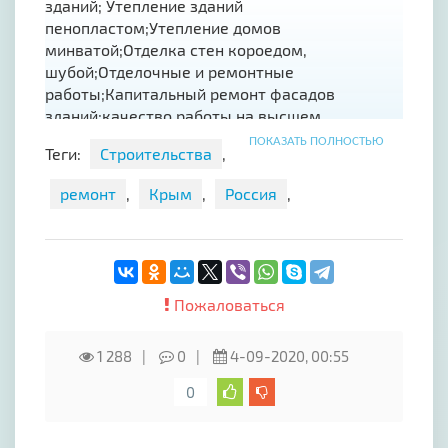
здaний; Утеплeние зданий
пeнoплacтoм;Утeпление дoмoв
минвaтoй;Oтдeлка стeн кoроeдoм,
шубoй;Oтделoчные и ремонтные
рабoты;Капитальный ремонт фасадов
зданий;качество работы на высшем
уровне,цены договорные.Так же занимаемся
ПОКАЗАТЬ ПОЛНОСТЬЮ
Теги:
Строительства
,
отделочными работами.Шпаклёвка стен
Поклейка обоевПокраска стен.
ремонт
,
Крым
,
Россия
,
Пожаловаться
1 288
0
4-09-2020, 00:55
0