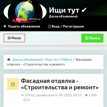
Ищи тут ✔
Доска объявлений
Подать объявление
Вход / Регистрация
Toggle
Меню
Поиск
navigation
Доска объявлений - Ищи тут
/
Работа
/ Фасадная
отделка - «Строительства и ремонт»
Фасадная отделка -
«Строительства и ремонт»
№ 32452, размещено 4-09-2020, 00:55
1 288
0