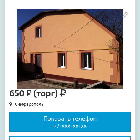
[image-1]
650 ₽ (торг)
Симферополь
Показать телефон
+7-xxx-xx-xx