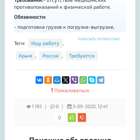
противопоказаний к физической работе.
Обязанности:
- подготовка грузов к погрузке-выгрузке,
сбор заявок (миксация) согласно накладным;-
ПОКАЗАТЬ ПОЛНОСТЬЮ
проверка целостности груза;- расстановка
Теги:
Ищу работу
,
груза согласно планировке на складе;-
поддержание чистоты и порядка на складе;
Крым
,
Россия
,
Требуются
Условия:
- пятидневная рабочая неделя;- официальное
оформление по ТК РФ;- заработная плата 40
000 рублей;
Пожаловаться
1 195
0
3-09-2020, 12:41
0