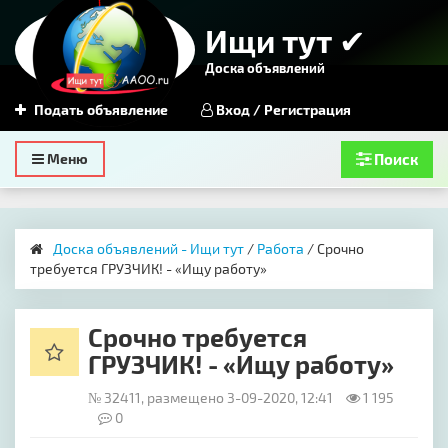
Ищи тут ✔
Доска объявлений
Подать объявление
Вход / Регистрация
Toggle
Меню
Поиск
navigation
Доска объявлений - Ищи тут
/
Работа
/ Срочно
требуется ГРУЗЧИК! - «Ищу работу»
Срочно требуется
ГРУЗЧИК! - «Ищу работу»
№ 32411, размещено 3-09-2020, 12:41
1 195
0