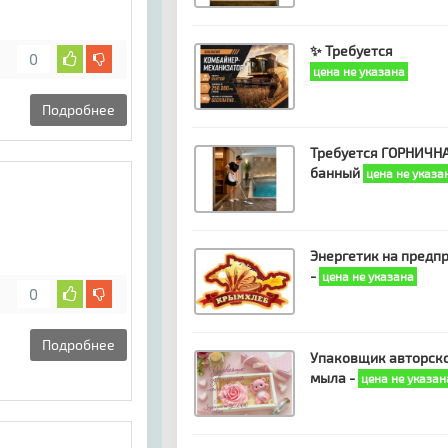
✨ Требуется
0
цена не указана
Подробнее
Требуется ГОРНИЧНА
банный
цена не указа
Энергетик на предп
-
цена не указана
0
Подробнее
Упаковщик авторск
мыла -
цена не указан