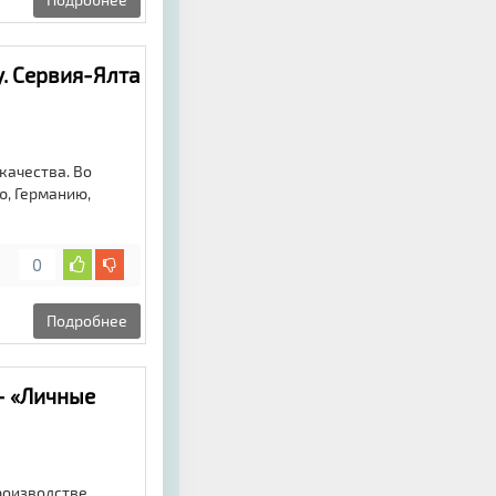
. Сервия-Ялта
качества. Во
ю, Германию,
0
Подробнее
- «Личные
производстве