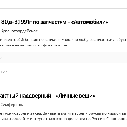
 80,в-3,1991г по запчастям - «Автомобили»
,
Красногвардейское
г,инжектор,1,6 бензин,по запчастям,можно любую запчасть,и любую 
 обмен на запчасти от фиат темпра
0
0:27
актный наддверный - «Личные вещи»
,
Симферополь
 турник.турник заказ. Заказать купить турник брусья по низкой в
циальном сайте интернет-магазина доставка по России. С наклон