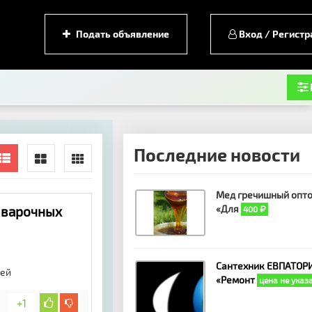
Подать объявление
Вход / Регистр
Последние новости
Мед гречишный опто
«Для
, варочных
400
Сантехник ЕВПАТОРИ
тей
«Ремонт
цена не указ
+1