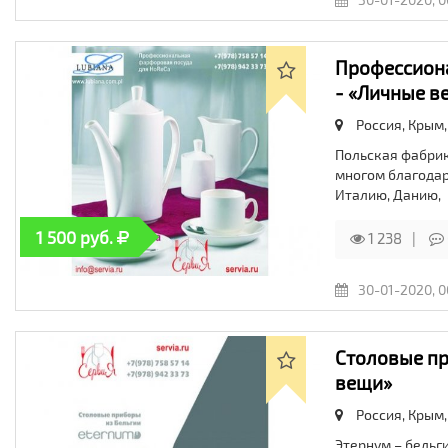
Профессиона
- «Личные в
Россия, Крым
Польская фабрик
многом благодар
Италию, Данию,
1 500 руб.
1 238
30-01-2020, 0
Столовые пр
вещи»
Россия, Крым
Этернум – бельг