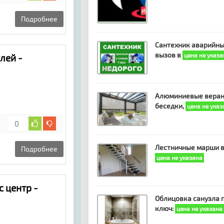
Подробнее
Сантехник аварийн
вызов в
цена не указа
лей -
Алюминиевые веран
беседки,
цена не указ
0
Лестничные марши 
Подробнее
цена не указана
 центр -
Облицовка санузла 
ключ:
цена не указана