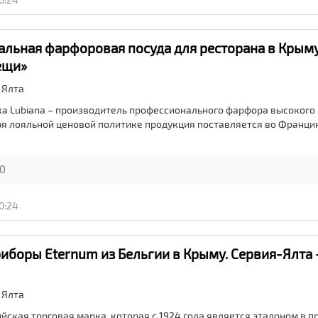
льная фарфоровая посуда для ресторана в Крыму
ещи»
,
Ялта
а Lubiana – производитель профессионального фарфора высокого 
я лояльной ценовой политике продукция поставляется во Франци
0
0:24
иборы Eternum из Бельгии в Крыму. Сервия-Ялта 
,
Ялта
ийская торговая марка, которая с 1924 года является эталоном в 