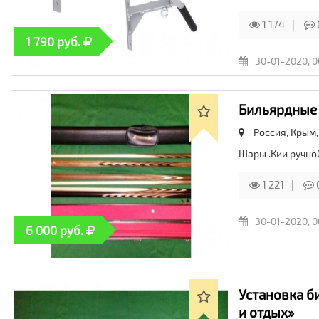
1 174
1 790 руб.
30-01-2020, 0
Бильярдные 
Россия, Крым
Шары .Кии ручно
1 221
30-01-2020, 0
6 000 руб.
Установка б
и отдых»