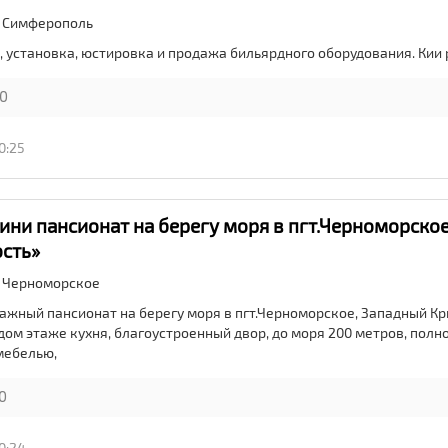
,
Симферополь
, установка, юстировка и продажа бильярдного оборудования. Кии
0
0:25
ини пансионат на берегу моря в пгт.Черноморское
сть»
,
Черноморское
тажный пансионат на берегу моря в пгт.Черноморское, Западный Кр
дом этаже кухня, благоустроенный двор, до моря 200 метров, полн
мебелью,
0
0:24