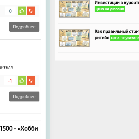
Инвестиции в курорт
дают мне.
цена не указана
0
Подробнее
Как правильный стри
ритейл
цена не указан
дителя
-1
Подробнее
1500 - «Хобби