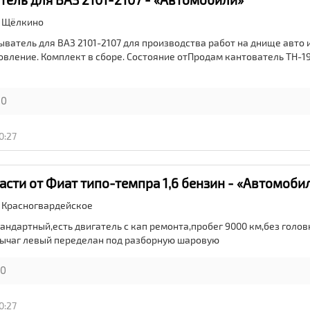
,
Щёлкино
ватель для ВАЗ 2101-2107 для производства работ на днище авто и
овление. Комплект в сборе. Состояние отПродам кантователь ТН-1
0
0:27
асти от Фиат типо-темпра 1,6 бензин - «Автомоби
,
Красногвардейское
андартный,есть двигатель с кап ремонта,пробег 9000 км,без голов
рычаг левый переделан под разборную шаровую
0
0:27