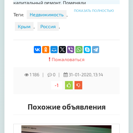
капитальный ремонт. Поменяли
электропроводку, трубы сантехники и
ПОКАЗАТЬ ПОЛНОСТЬЮ
Теги:
Недвижимость
,
канализации, на окна поставлены
стеклопакеты, на полу положен ламинат,
Крым
,
Россия
,
установлена сантехника.
Фасад квартиры утеплён и покрашен.
Пожаловаться
1 186
0
31-01-2020, 13:14
-1
Похожие объявления