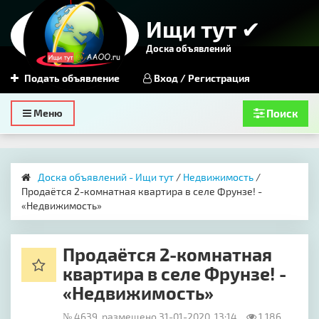
Ищи тут ✔
Доска объявлений
Подать объявление
Вход / Регистрация
Toggle
Меню
Поиск
navigation
Доска объявлений - Ищи тут
/
Недвижимость
/
Продаётся 2-комнатная квартира в селе Фрунзе! -
«Недвижимость»
Продаётся 2-комнатная
квартира в селе Фрунзе! -
«Недвижимость»
№ 4639, размещено 31-01-2020, 13:14
1 186