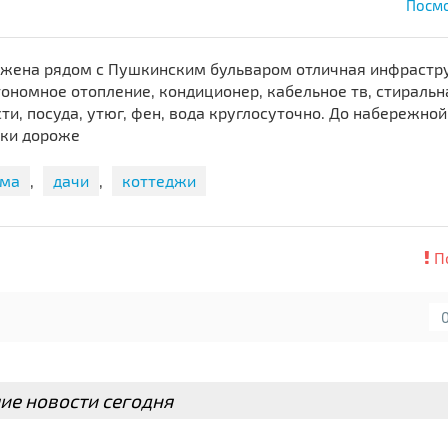
Посмо
ложена рядом с Пушкинским бульваром отличная инфрастр
тономное отопление, кондиционер, кабельное тв, стираль
и, посуда, утюг, фен, вода круглосуточно. До набережной
ики дороже
ма
,
дачи
,
коттеджи
П
ие новости сегодня