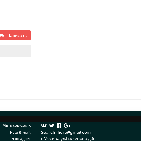
Написать
Мы в соц-сетях:
Search_here@gmail.com
Наш E-mail:
г.Москва ул.Баженова д.6
Наш адрес: