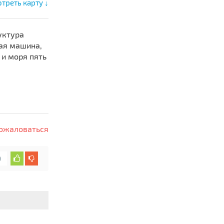
треть карту ↓
уктура
ная машина,
 и моря пять
ожаловаться
0