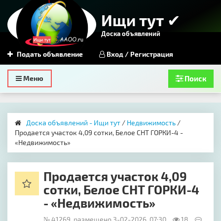
Ищи тут ✔
Доска объявлений
Подать объявление
Вход / Регистрация
Toggle
Меню
Поиск
navigation
Доска объявлений - Ищи тут
/
Недвижимость
/
Продается участок 4,09 сотки, Белое СНТ ГОРКИ-4 -
«Недвижимость»
Продается участок 4,09
сотки, Белое СНТ ГОРКИ-4
- «Недвижимость»
№ 41269, размещено 3-02-2026, 07:30
18