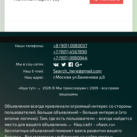
+8 (901) 0080037
Наши телефоны:
+7 (901) 4567890
+7 (901) 0080044
Мы в соц-сетях:
Search_here@gmail.com
Наш E-mail:
г.Москва ул.Баженова д.6
Наш адрес:
«Ищи тут»
→
2026
© Мы транслируем с 2009 - все права
защищены
Объявления всегда привлекали огромный интерес со стороны
пользователей. Больше объявлений – больше интереса (это
вполне логично). Там, где есть пользователи – всегда найдется
место для вашего объявления.→ Наш сайт - «Aaoc.ru»
бесплатных объявлений поможет вам в развитии вашего
бизнеса... Все материалы публикуют на сайте гости и