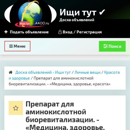
Ищи тут ✔
Доска объявлений
Подать объявление
Вход / Регистрация
Toggle
Меню
Поиск
navigation
Доска объявлений - Ищи тут
/
Личные вещи
/
Красота
и здоровье
/ Препарат для аминокислотной
биоревитализации. - «Медицина, здоровье, красота»
Препарат для
аминокислотной
биоревитализации. -
«Медицина, здоровье,