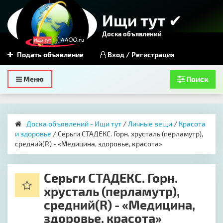
Ищи тут ✔
Доска объявлений
Подать объявление
Вход / Регистрация
Toggle
Меню
Поиск
navigation
Доска объявлений - Ищи тут
/
Личные вещи
/
Красота
и здоровье
/ Серьги СТАДЕКС. Горн. хрусталь (перламутр),
средний(R) - «Медицина, здоровье, красота»
Серьги СТАДЕКС. Горн.
хрусталь (перламутр),
средний(R) - «Медицина,
здоровье, красота»