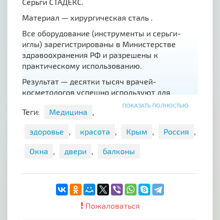
Серьги СТАДЕКС.
Материал — хирургическая сталь .
Все оборудование (инструменты и серьги-
иглы) зарегистрированы в Министерстве
здравоохранения РФ и разрешены к
практическому использованию.
Результат — десятки тысяч врачей-
косметологов успешно используют для
прокола ушей оборудование STUDEX.
ПОКАЗАТЬ ПОЛНОСТЬЮ
Теги:
Медицина
,
Уважаемые клиенты!
здоровье
,
красота
,
Крым
,
Россия
,
Магазин "Целебный родник" в Симферополе
перешёл на дистанционный формат работы. ?
Окна
,
двери
,
балконы
Все заказы ? Вы сможете сделать по
привычным телефонам /WhatsApp , Viber,
Telegram/ или через сайт ?//shop.c-rodnik.ru/
? Доставка бесплатная, осуществляется
Пожаловаться
СДЕКом или Почтой России ( от 3 дней ).