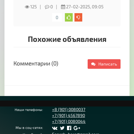
?Бонус- 10% скидки за первый заказ ‼ В
125
0
27-02-2025, 09:05
дальнейшем - при покупке от 20 000 - 10 %
скидки на весь заказ.
0
Наши магазины в Ростове-на-Дону и
Краснодаре также рады видеть вас ?
Похожие объявления
Комментарии (0)
Написать
+8 (901) 0080037
Наши телефоны:
+7 (901) 4567890
+7 (901) 0080044
Мы в соц-сетях: