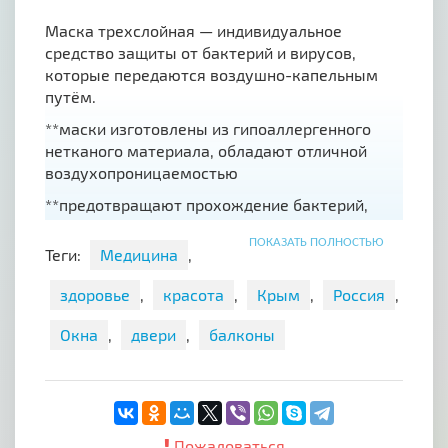
Маска трехслойная — индивидуальное
средство защиты от бактерий и вирусов,
которые передаются воздушно-капельным
путём.
**маски изготовлены из гипоаллергенного
нетканого материала, обладают отличной
воздухопроницаемостью
**предотвращают прохождение бактерий,
вирусов и пыли во время дыхательного
ПОКАЗАТЬ ПОЛНОСТЬЮ
процесса
Теги:
Медицина
,
**обладают низким сопротивлением дыханию,
здоровье
,
красота
,
Крым
,
Россия
,
мягкие, без запаха, не раздражают
дыхательные пути
Окна
,
двери
,
балконы
**эргономичный дизайн, специально
разработанный под любой тип и форму лица,
обеспечивает фиксацию маски вокруг рта и
носа
Пожаловаться