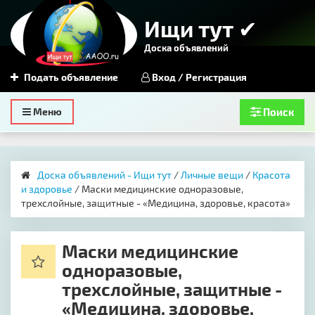
Ищи тут ✔
Доска объявлений
Подать объявление
Вход / Регистрация
Toggle
Меню
Поиск
navigation
Доска объявлений - Ищи тут
/
Личные вещи
/
Красота
и здоровье
/ Маски медицинские одноразовые,
трехслойные, защитные - «Медицина, здоровье, красота»
Маски медицинские
одноразовые,
трехслойные, защитные -
«Медицина, здоровье,