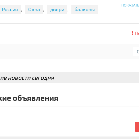
и покупке от 20 000 - 10 % скидки на весь заказ.
ПОКАЗАТ
Россия
,
Окна
,
двери
,
балконы
рады видеть вас ?
П
ие новости сегодня
ие объявления