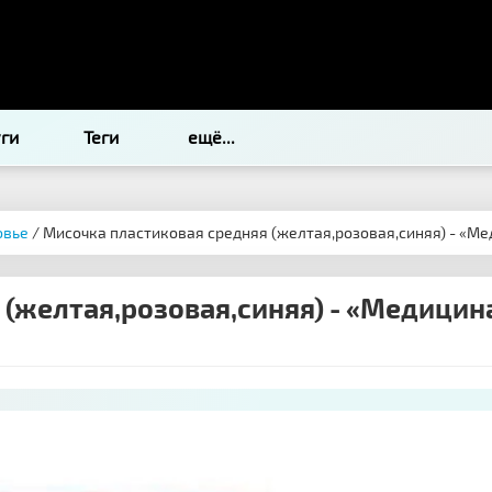
уги
Теги
ещё...
овье
/ Мисочка пластиковая средняя (желтая,розовая,синяя) - «Ме
(желтая,розовая,синяя) - «Медицина