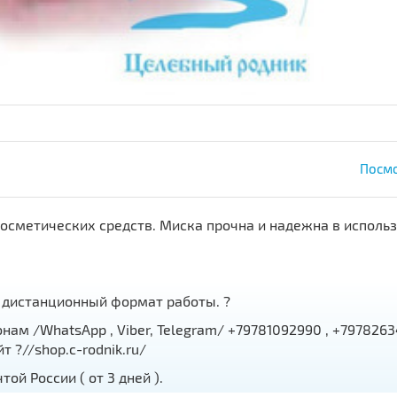
Посмо
сметических средств. Миска прочна и надежна в использ
 дистанционный формат работы. ?
ам /WhatsApp , Viber, Telegram/ +79781092990 , +7978263
т ?//shop.c-rodnik.ru/
й России ( от 3 дней ).