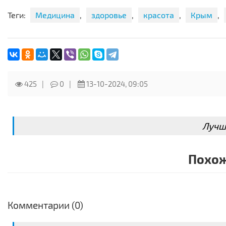
?Бонус- 10% скидки за первый заказ ‼ В дальнейшем - пр
Теги:
Медицина
,
здоровье
,
красота
,
Крым
,
Наши магазины в Ростове-на-Дону и Краснодаре также 
425
0
13-10-2024, 09:05
Лучш
Похож
Комментарии (0)