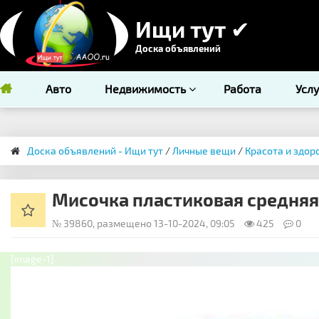
Ищи тут ✔
Доска объявлений
Авто
Недвижимость
Работа
Усл
Доска объявлений - Ищи тут
/
Личные вещи
/
Красота и здор
Мисочка пластиковая средняя 
№ 39860, размещено 13-10-2024, 09:05
425
0
[image-1]