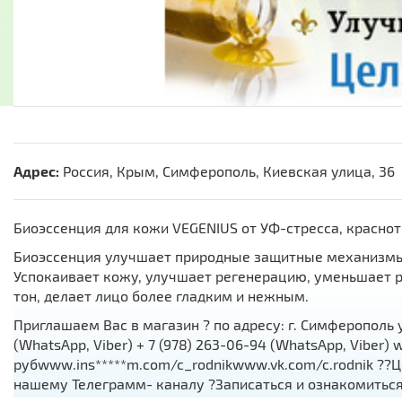
Адрес:
Россия, Крым, Симферополь, Киевская улица, 36
Биоэссенция для кожи VEGENIUS от УФ-стресса, красно
Биоэссенция улучшает природные защитные механизмы 
Успокаивает кожу, улучшает регенерацию, уменьшает 
тон, делает лицо более гладким и нежным.
Приглашаем Вас в магазин ?️ по адресу: г. Симферополь ул.
(WhatsApp, Viber) + 7 (978) 263-06-94 (WhatsApp, Viber)
рубwww.ins*****m.com/c_rodnikwww.vk.com/c.rodnik ??Ц
нашему Телеграмм- каналу ?Записаться и ознакомитьс