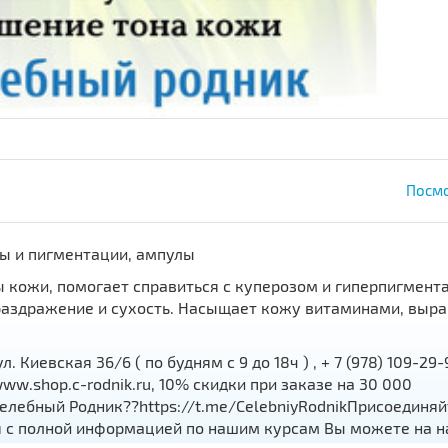
Посмо
ты и пигментации, ампулы
кожи, помогает справиться с куперозом и гиперпигмент
раздражение и сухость. Насыщает кожу витаминами, выра
 Киевская 36/6 ( по будням с 9 до 18ч ) , + 7 (978) 109-29-
 www.shop.c-rodnik.ru, 10% скидки при заказе на 30 000
елебный Родник??https://t.me/CelebniyRodnikПрисоединяй
я с полной информацией по нашим курсам Вы можете на 