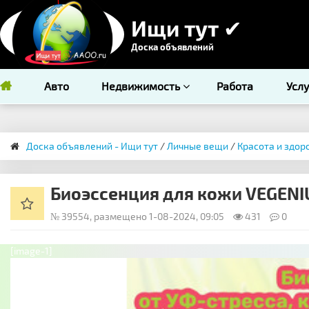
Ищи тут ✔
Доска объявлений
Авто
Недвижимость
Работа
Усл
Доска объявлений - Ищи тут
/
Личные вещи
/
Красота и здор
Биоэссенция для кожи VEGENIU
№ 39554, размещено 1-08-2024, 09:05
431
0
[image-1]