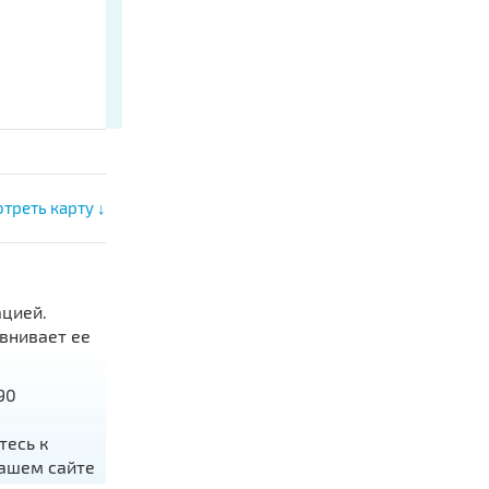
треть карту ↓
ацией.
внивает ее
90
тесь к
нашем сайте