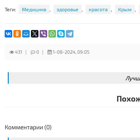
http://education.c-rodnik.ru/raspisanie-kursov-v-krymu/
терминала транспортной компании. Удачного дня ?
Теги:
Медицина
,
здоровье
,
красота
,
Крым
,
431
0
1-08-2024, 09:05
Лучш
Похож
Комментарии (0)