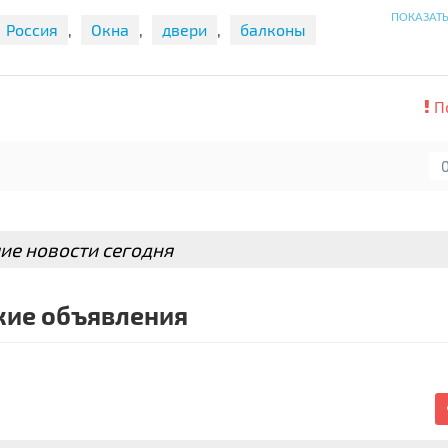
обучение бесплатное!Бесплатная доставка , лично в руки ? 
ПОКАЗАТ
Россия
,
Окна
,
двери
,
балконы
П
ие новости сегодня
ие объявления