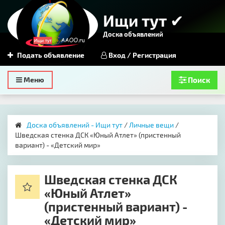
Ищи тут ✔
Доска объявлений
Подать объявление
Вход / Регистрация
Toggle
Меню
Поиск
navigation
Доска объявлений - Ищи тут
/
Личные вещи
/
Шведская стенка ДСК «Юный Атлет» (пристенный
вариант) - «Детский мир»
Шведская стенка ДСК
«Юный Атлет»
(пристенный вариант) -
«Детский мир»