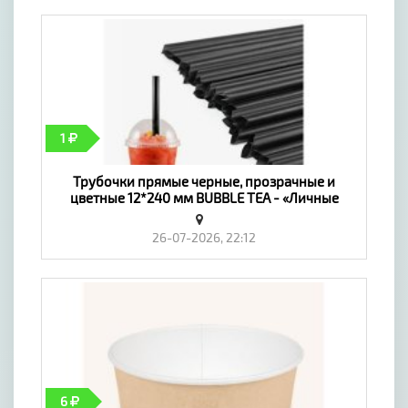
"ВРАСПОР"
----------------------------
В разделе Детское навесное оборудование
для шведских стенок Вы можете выбрать в
ассортименте дополнительное навесное
оборудование для ДСК:
качель-тарзанка для шведских стенок;
1
трапеция; кольца гимнастические; канат;
верёвочная лестница; горка для ДСК; щит
Трубочки прямые черные, прозрачные и
баскетбольный навесной; кольцо
цветные 12*240 мм BUBBLE TEA - «Личные
баскетбольное к ДСК; лаз подвижный к ДСК
вещи»
26-07-2026, 22:12
----------------------------
6