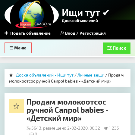
Ищи тут ✔
Доска объявлений
Подать объявление
Вход / Регистрация
Toggle
Меню
Поиск
navigation
Доска объявлений - Ищи тут
/
Личные вещи
/ Продам
молокоотсос ручной Canpol babies - «Детский мир»
Продам молокоотсос
ручной Canpol babies -
«Детский мир»
№ 5643, размещено 2-02-2020, 00:32
1 235
0