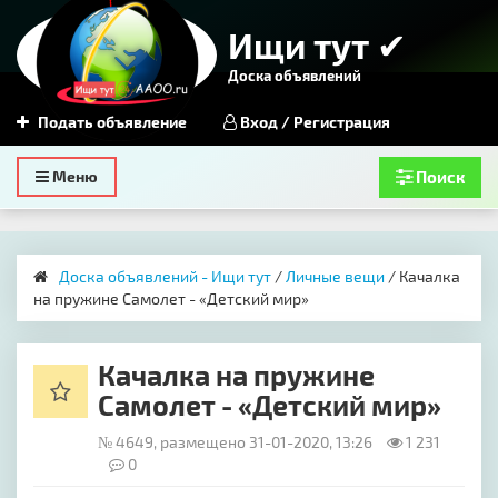
Ищи тут ✔
Доска объявлений
Подать объявление
Вход / Регистрация
Toggle
Меню
Поиск
navigation
Доска объявлений - Ищи тут
/
Личные вещи
/ Качалка
на пружине Самолет - «Детский мир»
Качалка на пружине
Самолет - «Детский мир»
№ 4649, размещено 31-01-2020, 13:26
1 231
0