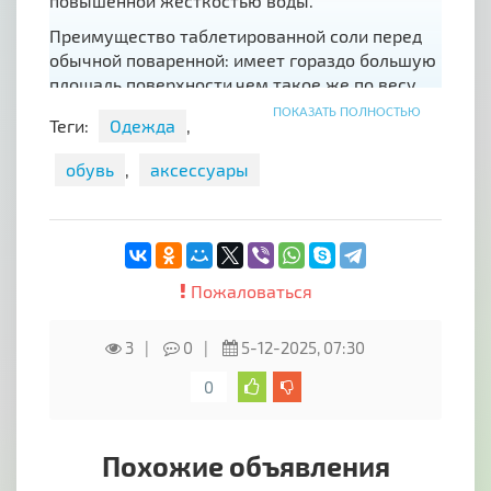
повышенной жесткостью воды.
Преимущество таблетированной соли перед
обычной поваренной: имеет гораздо большую
площадь поверхности,чем такое же по весу
количество обычной поваренной соли.
ПОКАЗАТЬ ПОЛНОСТЬЮ
Теги:
Одежда
,
Благодаря этому расход
таблетированной соли в процессе
обувь
,
аксессуары
водоподготовки примерно на 30 % ниже по
сравнению с обычной солью.
Пожаловаться
3
0
5-12-2025, 07:30
0
Похожие объявления