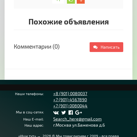
Похожие объявления
Комментарии (0)
Написать
+8 (901) 0080037
Наши телефоны:
+7 (901) 4567890
+7 (901) 0080044
Мы в соц-сетях:
Search_here@gmail.com
Наш E-mail:
г.Москва ул.Баженова д.6
Наш адрес:
«Ищи тут»
→
2026
© Мы транслируем с 2009 - все права