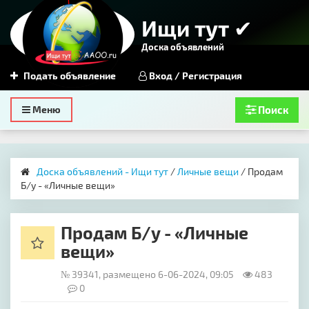
Ищи тут ✔
Доска объявлений
Подать объявление
Вход / Регистрация
Toggle
Меню
Поиск
navigation
Доска объявлений - Ищи тут
/
Личные вещи
/ Продам
Б/у - «Личные вещи»
Продам Б/у - «Личные
вещи»
№ 39341, размещено 6-06-2024, 09:05
483
0