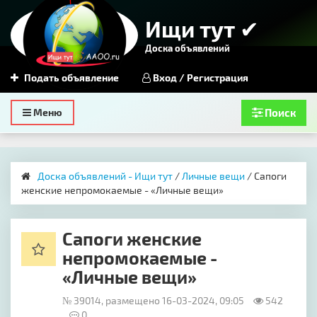
Ищи тут ✔
Доска объявлений
Подать объявление
Вход / Регистрация
Toggle
Меню
Поиск
navigation
Доска объявлений - Ищи тут
/
Личные вещи
/ Сапоги
женские непромокаемые - «Личные вещи»
Сапоги женские
непромокаемые -
«Личные вещи»
№ 39014, размещено 16-03-2024, 09:05
542
0