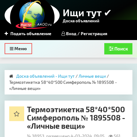
Ищи тут ✔
Доска объявлений
Подать объявление
Вход / Регистрация
Toggle
Меню
Поиск
navigation
Доска объявлений - Ищи тут
/
Личные вещи
/
Термоэтикетка 58*40*500 Симферополь № 1895508 -
«Личные вещи»
Термоэтикетка 58*40*500
Симферополь № 1895508 -
«Личные вещи»
№ 38953, размещено 4-03-2024, 09:05
561