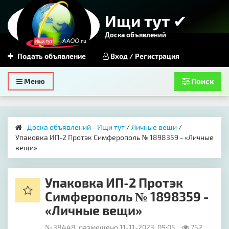
Ищи тут ✔
Доска объявлений
Подать объявление
Вход / Регистрация
Toggle
Меню
Поиск
navigation
Доска объявлений - Ищи тут
/
Личные вещи
/
Упаковка ИП-2 Протэк Симферополь № 1898359 - «Личные
вещи»
Упаковка ИП-2 Протэк
Симферополь № 1898359 -
«Личные вещи»
№ 38448, размещено 11-11-2023, 09:05
752