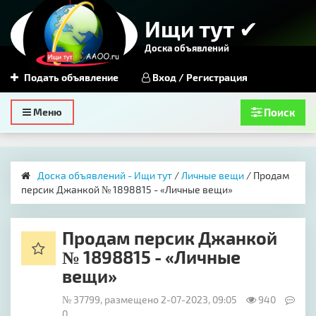
Ищи тут ✔
Доска объявлений
Подать объявление
Вход / Регистрация
Toggle
Меню
Поиск
navigation
Доска объявлений - Ищи тут
/
Личные вещи
/ Продам
персик Джанкой № 1898815 - «Личные вещи»
Продам персик Джанкой
№ 1898815 - «Личные
вещи»
№ 37799, размещено 2-07-2023, 09:05
940
0