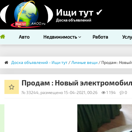
Ищи тут ✔
Доска объявлений
Авто
Недвижимость
Работа
Усл
Доска объявлений - Ищи тут
/
Личные вещи
/ ​Продам : Новы
​Продам : Новый электромобил
№ 33244, размещено 15-04-2021, 00:26
1 194
0