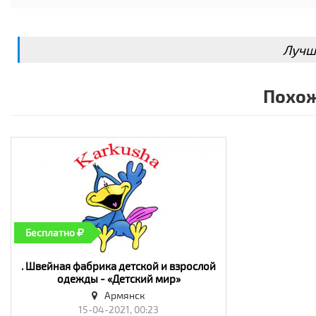
* количество мест 1
* максимально нагрузка, кг 30
Лучш
* открытие дверей* пульт ДУ
* световые эффекты
Похож
* скорость, км/ч 5
Бесплатно
. Швейная фабрика детской и взрослой
одежды - «Детский мир»
Армянск
15-04-2021, 00:23