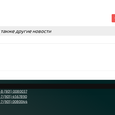
 также другие новости
+8 (901) 0080037
+7 (901) 4567890
+7 (901) 0080044