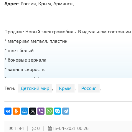
Адрес:
Россия, Крым, Армянск,
Продам : Новый электромобиль. В идеальном состоянии.
* материал металл, пластик
* цвет белый
* боковые зеркала
* задняя скорость
* звуковые эффекты
* разъем mp3
Теги:
Детский мир
,
Крым
,
Россия
,
* кол-во двигателей 1
* кол-во аккумуляторов 1
* кол-во скоростей 2
* колеса пластик
1 194
0
15-04-2021, 00:26