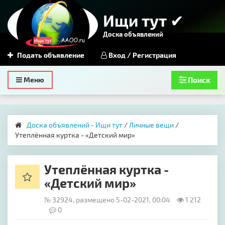
Ищи тут ✔
Доска объявлений
Подать объявление
Вход / Регистрация
Toggle
Меню
Поиск
navigation
Доска объявлений - Ищи тут
/
Личные вещи
/
Утеплённая куртка - «Детский мир»
Утеплённая куртка -
«Детский мир»
№ 32924, размещено 5-02-2021, 00:04
1 212
0