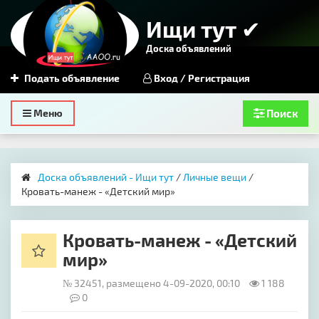
Ищи тут ✔
Доска объявлений
Подать объявление
Вход / Регистрация
Toggle
Меню
Поиск
navigation
Доска объявлений - Ищи тут
/
Личные вещи
/
Кровать-манеж - «Детский мир»
Кровать-манеж - «Детский
мир»
№ 32451, размещено 4-09-2020, 00:10
1 188
0