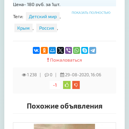
Цена- 180 руб. за 1шт.
Изделие №59"Пышные бантики в школу" цвет
ПОКАЗАТЬ ПОЛНОСТЬЮ
Теги:
Детский мир
,
белый
Крым
,
Россия
,
Материал: атласная лента, флоризель
Диаметр изделия- 12 см.Диаметр резинки- 4
см.Цена- 180 руб. за 1шт.
Пожаловаться
1 238
0
29-08-2020, 16:06
-1
Похожие объявления