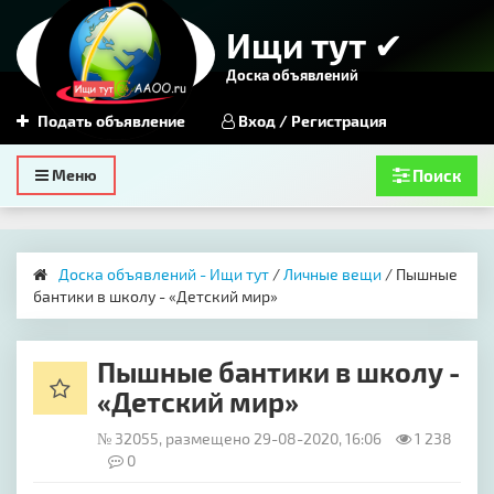
Ищи тут ✔
Доска объявлений
Подать объявление
Вход / Регистрация
Toggle
Меню
Поиск
navigation
Доска объявлений - Ищи тут
/
Личные вещи
/ Пышные
бантики в школу - «Детский мир»
Пышные бантики в школу -
«Детский мир»
№ 32055, размещено 29-08-2020, 16:06
1 238
0