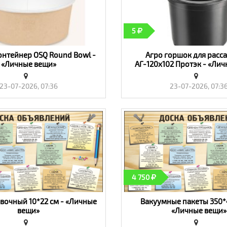
5
онтейнер OSQ Round Bowl -
Агро горшок для расс
«Личные вещи»
АГ-120х102 Протэк - «Ли
23-07-2026, 07:36
23-07-2026, 07:3
4 750
вочный 10*22 см - «Личные
Вакуумные пакеты 350*
вещи»
«Личные вещи»