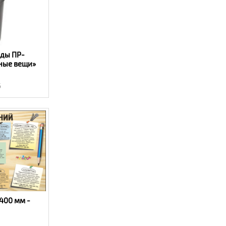
ады ПР-
чные вещи»
6
400 мм -