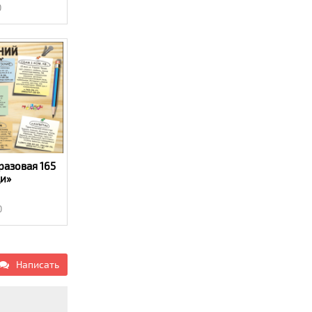
0
разовая 165
и»
0
Написать