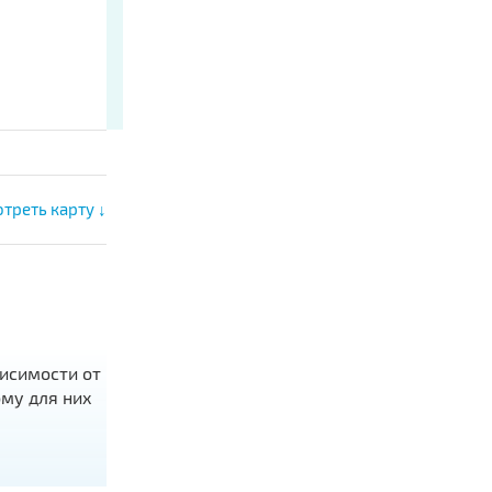
треть карту ↓
висимости от
ому для них