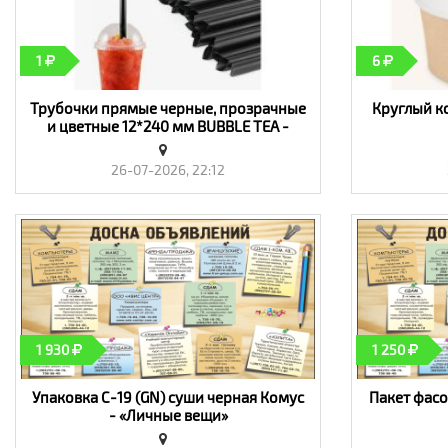
1
6
Трубочки прямые черные, прозрачные
Круглый к
и цветные 12*240 мм BUBBLE TEA -
«Личные вещи»
26-07-2026, 22:12
1 930
1 250
Упаковка С-19 (GN) суши черная Комус
Пакет фасо
- «Личные вещи»