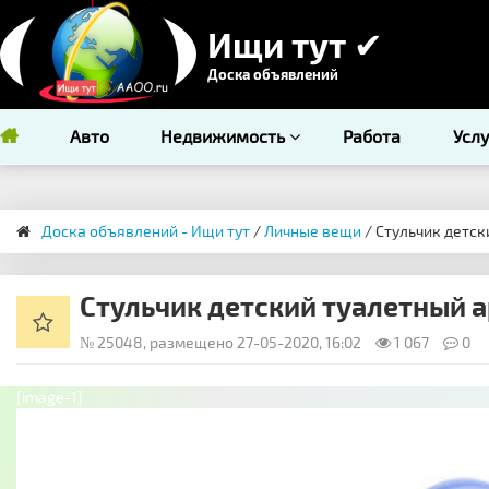
Ищи тут ✔
Доска объявлений
Авто
Недвижимость
Работа
Усл
Доска объявлений - Ищи тут
/
Личные вещи
/ Стульчик детск
Стульчик детский туалетный а
№ 25048, размещено 27-05-2020, 16:02
1 067
0
[image-1]