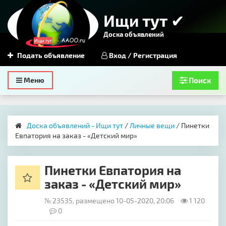
Ищи тут ✔
Доска объявлений
Подать объявление
Вход / Регистрация
Toggle
Меню
Поиск
navigation
Доска объявлений - Ищи тут
/
Личные вещи
/ Пинетки
Евпатория на заказ - «Детский мир»
Пинетки Евпатория на
заказ - «Детский мир»
№ 23535, размещено 10-05-2020, 20:06
1 120
0