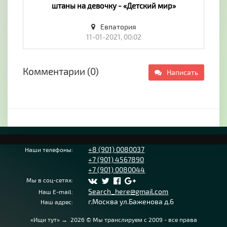
штаны на девочку - «Детский мир»
Евпатория
11-01-2021, 00:02
Комментарии (0)
Написать
+8 (901) 0080037
Наши телефоны:
+7 (901) 4567890
+7 (901) 0080044
Мы в соц-сетях:
Search_here@gmail.com
Наш E-mail:
г.Москва ул.Баженова д.6
Наш адрес:
«Ищи тут»
→
2026
© Мы транслируем с 2009 - все права