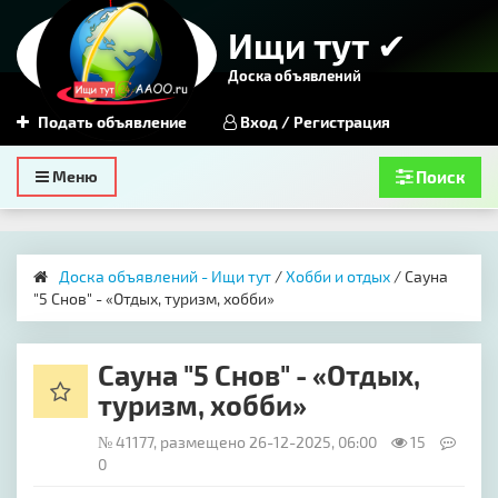
Ищи тут ✔
Доска объявлений
Подать объявление
Вход / Регистрация
Toggle
Меню
Поиск
navigation
Доска объявлений - Ищи тут
/
Хобби и отдых
/ Сауна
"5 Снов" - «Отдых, туризм, хобби»
Сауна "5 Снов" - «Отдых,
туризм, хобби»
№ 41177, размещено 26-12-2025, 06:00
15
0