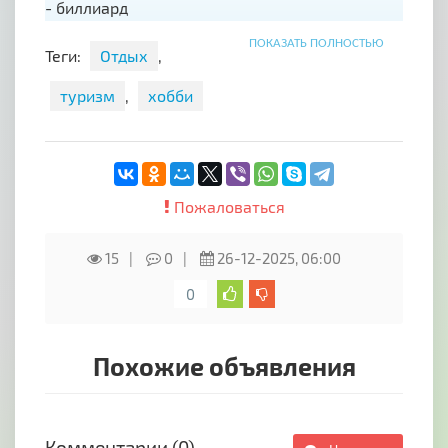
- биллиард
- беседка с мангальной зоной
ПОКАЗАТЬ ПОЛНОСТЬЮ
- за дополнительную плату есть кальян
Теги:
Отдых
,
Минимальный заказ - 2 часа. Цена указана за
6 человек.
туризм
,
хобби
Пожаловаться
15
0
26-12-2025, 06:00
0
Похожие объявления
Комментарии (0)