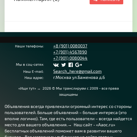
+8 (901) 0080037
Наши телефоны:
+7 (901) 4567890
+7 (901) 0080044
Мы в соц-сетях:
Search_here@gmail.com
Наш E-mail:
г.Москва ул.Баженова д.6
Наш адрес:
«Ищи тут»
→
2026
© Мы транслируем с 2009 - все права
защищены
Объявления всегда привлекали огромный интерес со стороны
пользователей. Больше объявлений – больше интереса (это
вполне логично). Там, где есть пользователи – всегда найдется
место для вашего объявления.→ Наш сайт - «Aaoc.ru»
бесплатных объявлений поможет вам в развитии вашего
бизнеса... Все материалы публикуют на сайте гости и