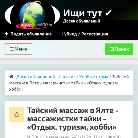
Ищи тут ✔
Доска объявлений
Подать объявление
Вход / Регистрация
Toggle
Меню
Поиск
navigation
Доска объявлений - Ищи тут
/
Хобби и отдых
/ Тайский
массаж в Ялте - массажистки тайки - «Отдых, туризм,
хобби»
Тайский массаж в Ялте -
массажистки тайки -
«Отдых, туризм, хобби»
№ 39461, размещено 6-07-2024, 17:49
468