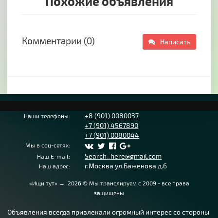
Похожие объявления
Комментарии (0)
Написать
+8 (901) 0080037
Наши телефоны:
+7 (901) 4567890
+7 (901) 0080044
Мы в соц-сетях:
Search_here@gmail.com
Наш E-mail:
г.Москва ул.Баженова д.6
Наш адрес:
«Ищи тут»
→
2026
© Мы транслируем с 2009 - все права
защищены
Объявления всегда привлекали огромный интерес со стороны