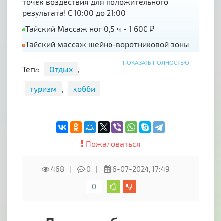
точек воздествия для положительного
результата! С 10:00 до 21:00
Тайский Массаж ног 0,5 ч - 1 600 ₽
Тайский массаж шейно-воротниковой зоны
0,5 ч - 1 600 ₽
ПОКАЗАТЬ ПОЛНОСТЬЮ
Теги:
Отдых
,
Тайский массаж спины 0,5 ч - 1 800 ₽
Традиционный тайский массаж 1 ч - 2 600 ₽
туризм
,
хобби
Тайский oil-массаж - это объединение двух
лечебных функций: расслабляющего массажа
и ароматерапии
Арома массаж с маслом 1 ч - 2 800 ₽
Пожаловаться
Ежедневно, 10:00–21:00
468
0
6-07-2024, 17:49
Ялта, ул. Кирова, 65/2
0
Отзывы https://vk.cc/cxOs0e
Минитур https://vk.cc/cxOseR