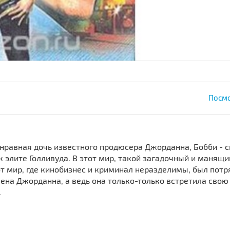
Посмо
енравная дочь известного продюсера Джорданна, Бобби - 
 к элите Голливуда. В этот мир, такой загадочный и манящ
от мир, где кинобизнес и криминал неразделимы, был потр
ена Джорданна, а ведь она только-только встретила свою
.