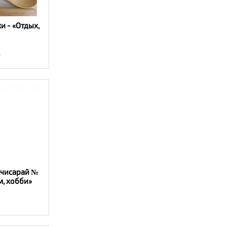
и - «Отдых,
7
хчисарай №
м, хобби»