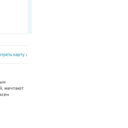
треть карту ↓
сын
ий, мечтают
ясен