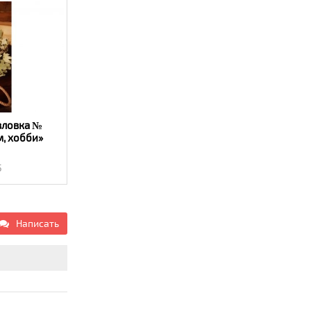
вловка №
м, хобби»
5
Написать