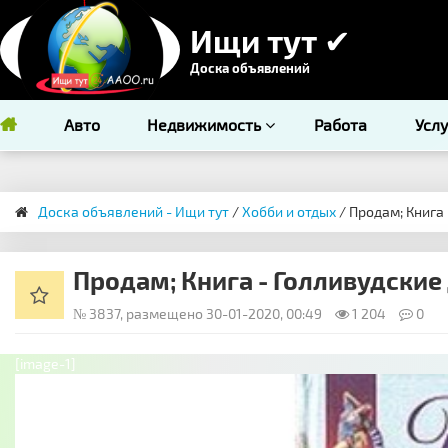
Ищи тут ✔
Доска объявлений
Авто
Недвижимость
Работа
Усл
Доска объявлений - Ищи тут
/
Хобби и отдых
/ Продам; Книга
Продам; Книга - Голливудские
№ 3837, размещено 30-01-2020, 00:49
1 204
0
[image-1]