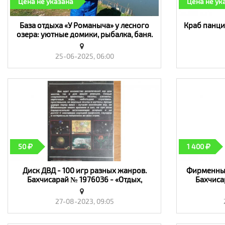
Цена не указана
Цена не ук
​База отдыха «У Романыча» у лесного
Краб панцир
озера: уютные домики, рыбалка, баня.
Организация праздников - «Отдых,
туризм, хобби»
25-06-2025, 06:00
50
1 400
Диск ДВД - 100 игр разных жанров.
Фирменный
Бахчисарай № 1976036 - «Отдых,
Бахчиса
туризм, хобби»
27-08-2023, 09:05