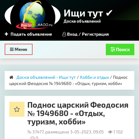
Ищи тут ✔
Доска объявлений
Подать объявление
Вход / Регистрация
Toggle
Меню
Поиск
navigation
Доска объявлений - Ищи тут
/
Хобби и отдых
/ Поднос
царский Феодосия № 1949680 - «Отдых, туризм, хобби»
Поднос царский Феодосия
№ 1949680 - «Отдых,
туризм, хобби»
№ 37477, размещено 3-05-2023, 09:05
1 102
0