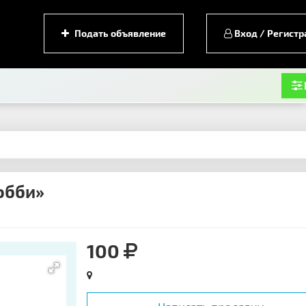
Подать объявление
Вход / Регистр
обби»
100