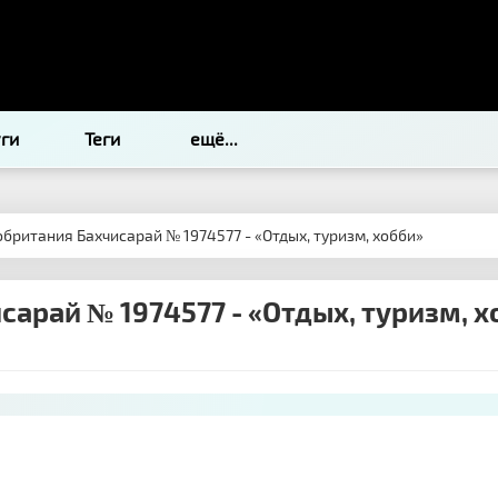
уги
Теги
ещё...
обритания Бахчисарай № 1974577 - «Отдых, туризм, хобби»
сарай № 1974577 - «Отдых, туризм, х