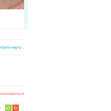
треть карту ↓
ожаловаться
0