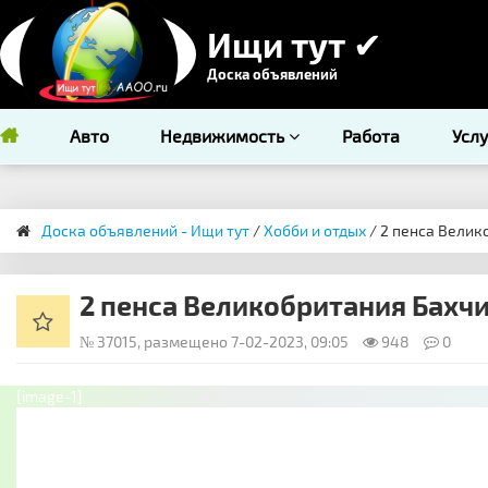
Ищи тут ✔
Доска объявлений
Авто
Недвижимость
Работа
Усл
Доска объявлений - Ищи тут
/
Хобби и отдых
/ 2 пенса Велик
2 пенса Великобритания Бахчи
№ 37015, размещено 7-02-2023, 09:05
948
0
[image-1]